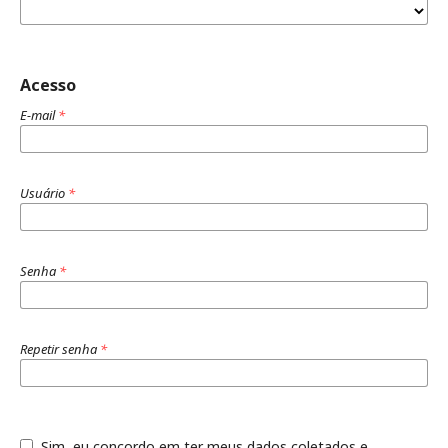
Acesso
E-mail
*
Usuário
*
Senha
*
Repetir senha
*
Sim, eu concordo em ter meus dados coletados e