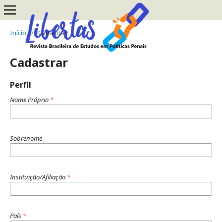
Início
/
Cadastrar
Cadastrar
Perfil
Nome Próprio
*
Sobrenome
Instituição/Afiliação
*
País
*