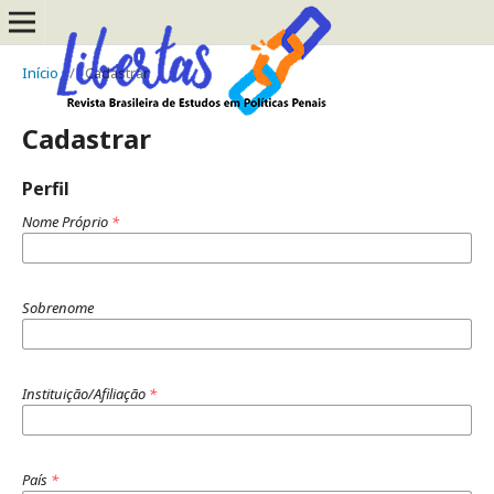
Início
/
Cadastrar
Cadastrar
Perfil
Nome Próprio
*
Sobrenome
Instituição/Afiliação
*
País
*