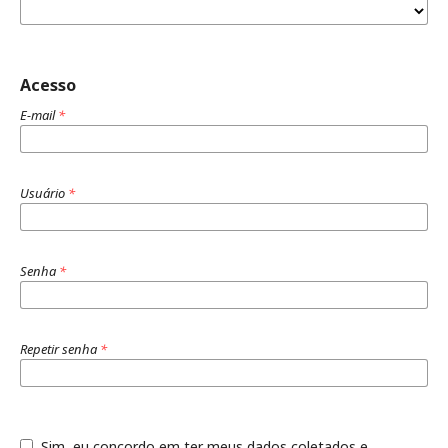
Acesso
E-mail
*
Usuário
*
Senha
*
Repetir senha
*
Sim, eu concordo em ter meus dados coletados e