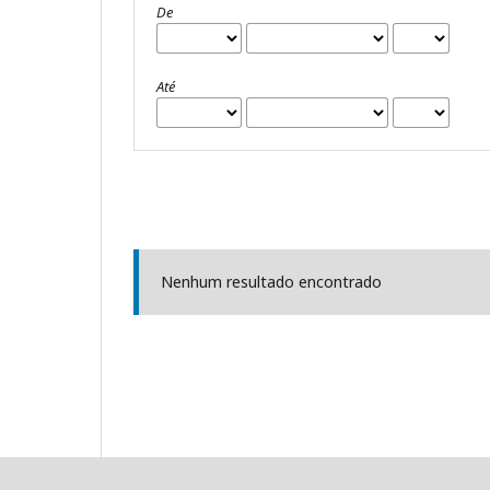
De
Até
Nenhum resultado encontrado