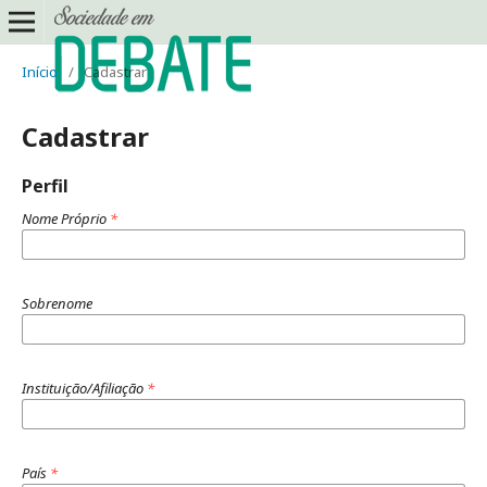
Início
/
Cadastrar
Cadastrar
Perfil
Nome Próprio
*
Sobrenome
Instituição/Afiliação
*
País
*