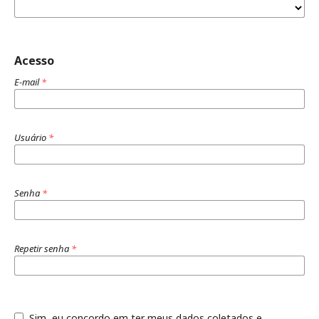
Acesso
E-mail
*
Usuário
*
Senha
*
Repetir senha
*
Sim, eu concordo em ter meus dados coletados e