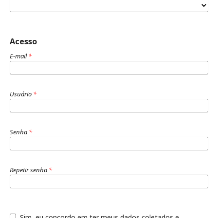
Acesso
E-mail
*
Usuário
*
Senha
*
Repetir senha
*
Sim, eu concordo em ter meus dados coletados e