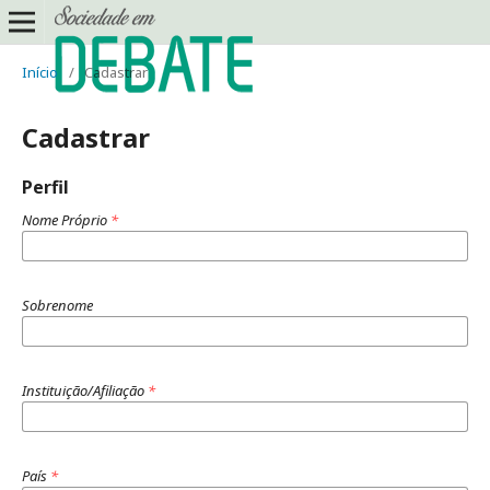
Início
/
Cadastrar
Cadastrar
Perfil
Nome Próprio
*
Sobrenome
Instituição/Afiliação
*
País
*