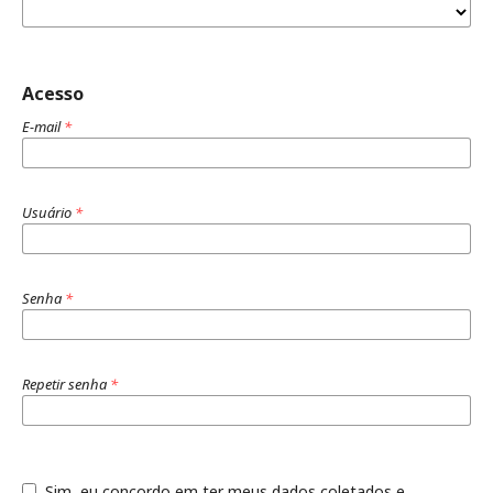
Acesso
E-mail
*
Usuário
*
Senha
*
Repetir senha
*
Sim, eu concordo em ter meus dados coletados e