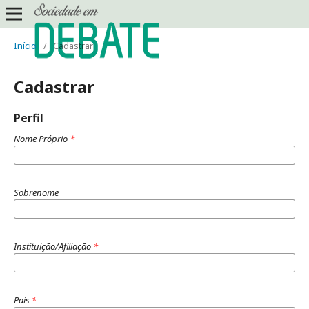
Início
/
Cadastrar
Cadastrar
Perfil
Nome Próprio
*
Sobrenome
Instituição/Afiliação
*
País
*