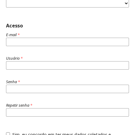
Acesso
E-mail
*
Usuário
*
Senha
*
Repetir senha
*
Sim, eu concordo em ter meus dados coletados e