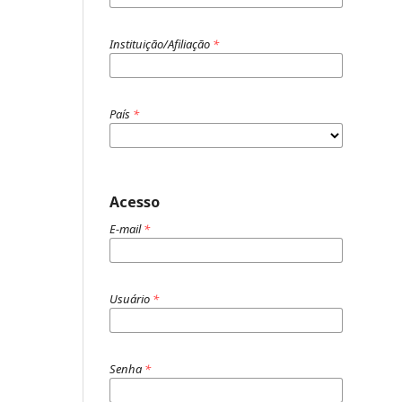
Instituição/Afiliação
*
País
*
Acesso
E-mail
*
Usuário
*
Senha
*