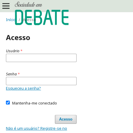
Início
/
Acesso
Acesso
Usuário
*
Senha
*
Esqueceu a senha?
Mantenha-me conectado
Acesso
Não é um usuário? Registre-se no