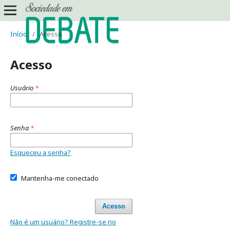
Início
/
Acesso
Acesso
Usuário
*
Senha
*
Esqueceu a senha?
Mantenha-me conectado
Acesso
Não é um usuário? Registre-se no