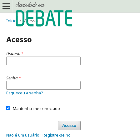
Início
/
Acesso
Acesso
Usuário
*
Senha
*
Esqueceu a senha?
Mantenha-me conectado
Acesso
Não é um usuário? Registre-se no