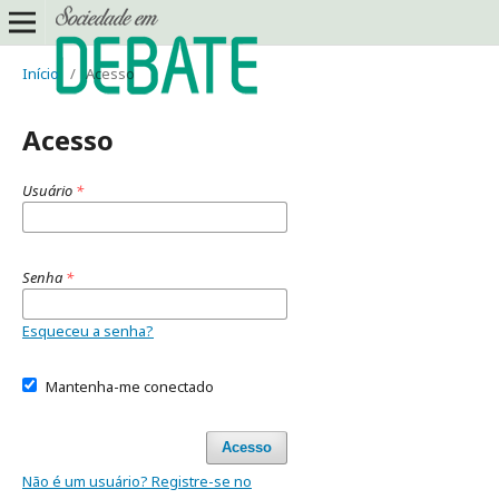
Início
/
Acesso
Acesso
Usuário
*
Senha
*
Esqueceu a senha?
Mantenha-me conectado
Acesso
Não é um usuário? Registre-se no