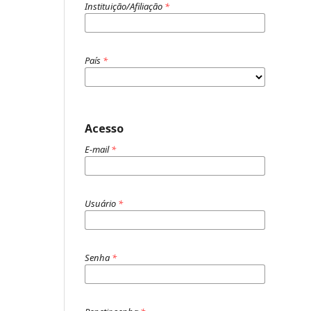
Instituição/Afiliação
*
País
*
Acesso
E-mail
*
Usuário
*
Senha
*